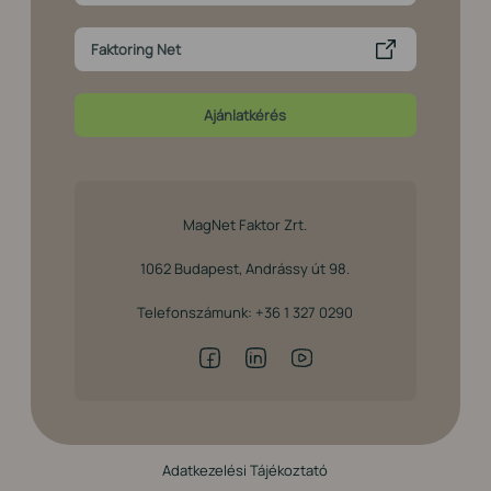
Faktoring Net
Ajánlatkérés
MagNet Faktor Zrt.
1062 Budapest, Andrássy út 98.
Telefonszámunk:
+36 1 327 0290
Adatkezelési Tájékoztató