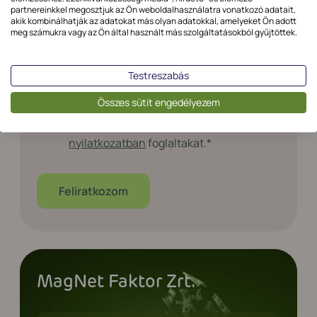
Email cím
*
partnereinkkel megosztjuk az Ön weboldalhasználatra vonatkozó adatait,
akik kombinálhatják az adatokat más olyan adatokkal, amelyeket Ön adott
meg számukra vagy az Ön által használt más szolgáltatásokból gyűjtöttek.
Testreszabás
Adatkezelési
Elfogadom az
Adatkezelési
Összes sütit engedélyezem
Tájékoztató
*
tájékoztatóban
, és a
Jogi
nyilatkozatban
foglaltakat.
*
MagNet Faktor Zrt.