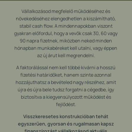
Vállalkozásod megfelelő működéséhez és
növekedéséhez elengedhetlen a kiszámítható,
stabil cash flow. A mindennapokban viszont
gyakran előfordul, hogy a vevők csak 30, 60 vagy
90 napra fizetnek, miközben neked minden
hónapban munkabéreket kell utalni, vagy éppen
az új árut kell megrendelni.
A faktorálással nem kell többé kivárni a hosszú
fizetési határidőket, hanem szinte azonnal
hozzájuthatsz a bevételed nagy részéhez, amit
újra és újra bele tudsz forgatni a cégedbe, így
biztosítva a kiegyensúlyozott működést és
fejlődést.
Visszkeresetes konstrukcióban tehát
egyszerűen, gyorsan és rugalmasan kapsz
finanszírozást vállalkozásod aktuális