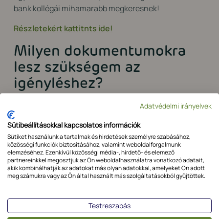
bank kollégái mihamarabb megkeresnek!
Részletekért kattitnts ide!
Milyen dokumentumokra
lesz szükségem az
igényléshez?
Az igényléshez – mint minden hitelfelvételhez –
Adatvédelmi irányelvek
számos különböző dokumentumra lesz szükségünk. A
következőket feltétlenül vigyünk magunkkal:
Sütibeállításokkal kapcsolatos információk
Sütiket használunk a tartalmak és hirdetések személyre szabásához,
Konstrukciónak/hiteltípusnak megfelelő
közösségi funkciók biztosításához, valamint weboldalforgalmunk
elemzéséhez. Ezenkívül közösségi média-, hirdető- és elemező
igénylési lap.
partnereinkkel megosztjuk az Ön weboldalhasználatra vonatkozó adatait,
akik kombinálhatják az adatokat más olyan adatokkal, amelyeket Ön adott
Az elmúlt év(ek) gazdálkodási adatai
meg számukra vagy az Ön által használt más szolgáltatásokból gyűjtöttek.
(SZJA/KATA bevallás, éves beszámoló, főkönyvi
kivonatok).
Nemleges adóigazolás.
Testreszabás
Az igénylő/cégjegyzésre jogosult személyes