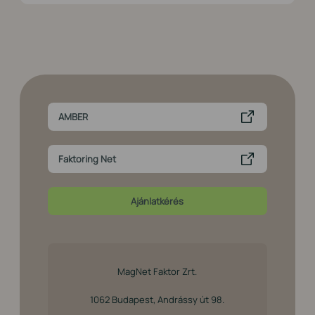
AMBER
Faktoring Net
Ajánlatkérés
MagNet Faktor Zrt.
1062 Budapest, Andrássy út 98.