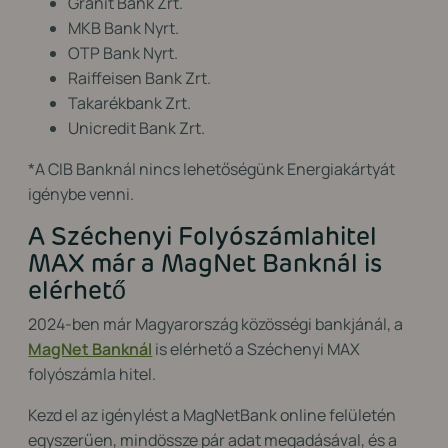
Gránit Bank Zrt.
MKB Bank Nyrt.
OTP Bank Nyrt.
Raiffeisen Bank Zrt.
Takarékbank Zrt.
Unicredit Bank Zrt.
*A CIB Banknál nincs lehetőségünk Energiakártyát
igénybe venni.
A Széchenyi Folyószámlahitel
MAX már a MagNet Banknál is
elérhető
2024-ben már Magyarország közösségi bankjánál, a
MagNet Banknál
is elérhető a Széchenyi MAX
folyószámla hitel.
Kezd el az igénylést a MagNetBank online felületén
egyszerűen, mindössze pár adat megadásával, és a