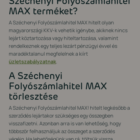
Széchenyi Folyószámlahitel
MAX terméket?
A Széchenyi Folyószámlahitel MAX hitelt olyan
magyarországi KKV-k vehetik igénybe, akiknek nincs
lejárt köztartozása vagy hiteltartozása, valamint
rendelkeznek egy teljes lezárt pénzügyi évvel és
maradéktalanul megfelelnek a kiírt
üzletszabályzatnak
.
A Széchenyi
Folyószámlahitel MAX
törlesztése
A Széchenyi Folyószámlahitel MAX! hitelt legkésőbb a
szerződés lejártakor szükséges egy összegben
visszafizetni. Azonban arra is van lehetőség, hogy
többször felhasználjuk az összeget a szerződés
végéig. Ha lehetőségünk van rá, töltsük vissza