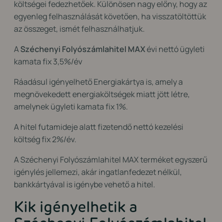
költségei fedezhetőek. Különösen nagy előny, hogy az
egyenleg felhasználását követően, ha visszatöltöttük
az összeget, ismét felhasználhatjuk.
A
Széchenyi Folyószámlahitel MAX
évi nettó ügyleti
kamata fix 3,5%/év
Ráadásul igényelhető Energiakártya is, amely a
megnövekedett energiaköltségek miatt jött létre,
amelynek ügyleti kamata fix 1%.
A hitel futamideje alatt fizetendő nettó kezelési
költség fix 2%/év.
A Széchenyi Folyószámlahitel MAX terméket egyszerű
igénylés jellemezi, akár ingatlanfedezet nélkül,
bankkártyával is igénybe vehető a hitel.
Kik igényelhetik a