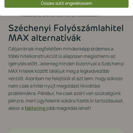
Összes sütit engedélyezem
okmányai.
Kezes(ek) okmányai fénymásolatban.
Széchenyi Folyószámlahitel
MAX alternatívák
Céljainknak megfelelően mindenképp érdemes a
többi hitelkonstrukciót is alaposan megismerni az
igénylés előtt. Jelenleg minden bizonnyal a Széchenyi
MAX hitelek között találjuk meg a legkedvezőbb
verziót. Azonban ne felejtsük el azt sem, hogy sokszor
nem csak a hitel nyújt megoldást likviditási
problémákra. Például, ha csak azért van szükségünk
pénzre, mert ügyfeleink sokára fizetik ki tartozásukat,
akkor a
faktoring
jobb megoldás lehet!