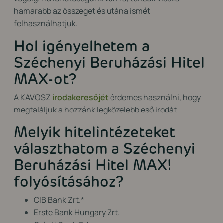
hamarabb az összeget és utána ismét
felhasználhatjuk.
Hol igényelhetem a
Széchenyi Beruházási Hitel
MAX-ot?
A KAVOSZ
irodakeresőjét
érdemes használni, hogy
megtaláljuk a hozzánk legközelebb eső irodát.
Melyik hitelintézeteket
választhatom a Széchenyi
Beruházási Hitel MAX!
folyósításához?
CIB Bank Zrt.*
Erste Bank Hungary Zrt.