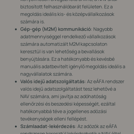
biztosított felhasználóbarát felületen. Ez a
megoldás ideális kis- és középvállalkozások
számára is.
Gép-gép (M2M) kommunikáció
: Nagyobb
adatmennyiséggel rendelkező vállalkozások
számára automatizált M2M kapcsolaton
keresztül is van lehetőség a bevallások
benyújtására. Ez a hatékonyabb és kevésbé
manuális adatbevitelt igénylő megoldás ideális a
nagyvállalatok számára.
Valós idejű adatszolgáltatás
: Az eÁFA rendszer
valós idejű adatszolgáltatást tesz lehetővé a
NAV számára, ami javítja az adóhatóság
ellenőrzési és beszedési képességét, ezáltal
hatékonyabbá téve a jogellenes adózási
tevékenységek elleni fellépést.
Számlaadat-lekérdezés
: Az adózók az eÁFA
rendszeren keresztül lekérdezhetik a NAV által