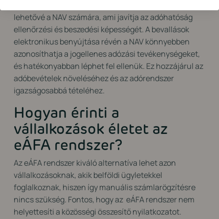
Az eÁFA rendszer valós idejű adatszolgáltatást tesz
lehetővé a NAV számára, ami javítja az adóhatóság
ellenőrzési és beszedési képességét. A bevallások
elektronikus benyújtása révén a NAV könnyebben
azonosíthatja a jogellenes adózási tevékenységeket,
és hatékonyabban léphet fel ellenük. Ez hozzájárul az
adóbevételek növeléséhez és az adórendszer
igazságosabbá tételéhez.
Hogyan érinti a
vállalkozások életet az
eÁFA rendszer?
Az eÁFA rendszer kiváló alternatíva lehet azon
vállalkozásoknak, akik belföldi ügyletekkel
foglalkoznak, hiszen így manuális számlarögzítésre
nincs szükség. Fontos, hogy az eÁFA rendszer nem
helyettesíti a közösségi összesítő nyilatkozatot.