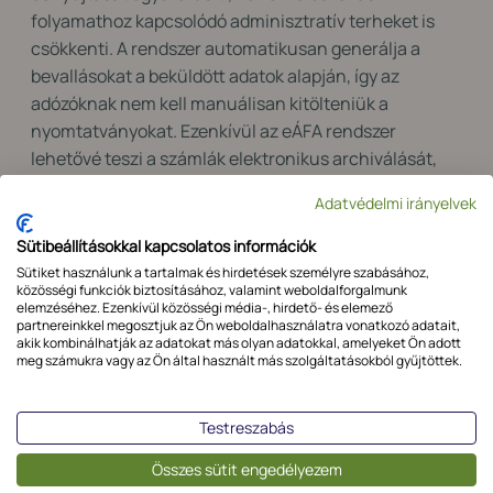
folyamathoz kapcsolódó adminisztratív terheket is
csökkenti. A rendszer automatikusan generálja a
bevallásokat a beküldött adatok alapján, így az
adózóknak nem kell manuálisan kitölteniük a
nyomtatványokat. Ezenkívül az eÁFA rendszer
lehetővé teszi a számlák elektronikus archiválását,
ami megkönnyíti az adóellenőrzéseket is.
Adatvédelmi irányelvek
Gyorsabb adó-visszaigénylés:
Sütibeállításokkal kapcsolatos információk
Sütiket használunk a tartalmak és hirdetések személyre szabásához,
Az eÁFA rendszernek köszönhetően az adózók
közösségi funkciók biztosításához, valamint weboldalforgalmunk
gyorsabban igényelhetik vissza az ÁFÁ-t. A bevallások
elemzéséhez. Ezenkívül közösségi média-, hirdető- és elemező
partnereinkkel megosztjuk az Ön weboldalhasználatra vonatkozó adatait,
elektronikus benyújtása révén a NAV hamarabb
akik kombinálhatják az adatokat más olyan adatokkal, amelyeket Ön adott
feldolgozhatja a bevallásokat, és kiutalhatja a
meg számukra vagy az Ön által használt más szolgáltatásokból gyűjtöttek.
visszaigényelt összegeket. Ez jelentős likviditási
előnyt jelenthet a vállalkozások számára.
Testreszabás
Jobb adóhatósági ellenőrzés:
Összes sütit engedélyezem