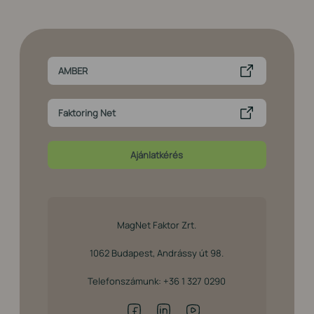
AMBER
Faktoring Net
Ajánlatkérés
MagNet Faktor Zrt.
1062 Budapest, Andrássy út 98.
Telefonszámunk:
+36 1 327 0290