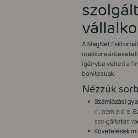
szolgál
vállalk
A MagNet Faktorná
mekkora árbevétellel
igénybe veheti a fi
bonitásúak.
Nézzük sorb
Számlázási gya
ki, nem előre. E
szolgáltatás vag
Követelések m