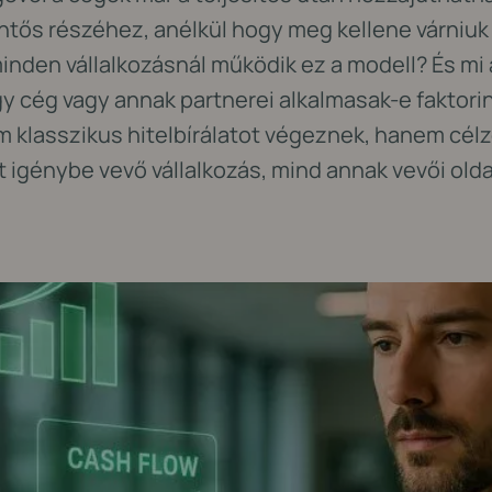
ntős részéhez, anélkül hogy meg kellene várniuk
minden vállalkozásnál működik ez a modell? És mi 
egy cég vagy annak partnerei alkalmasak-e faktor
m klasszikus hitelbírálatot végeznek, hanem cél
t igénybe vevő vállalkozás, mind annak vevői olda