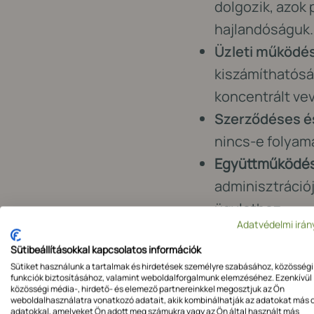
dolgozik, azok 
hajlandóságuk.
Üzleti működés
kiszámíthatóság
koncentrált vev
Szerződéses és
nincs-e folyam
Együttműködés
adminisztrációj
ügylethez.
Adatvédelmi irán
Mit néz
Sütibeállításokkal kapcsolatos információk
Sütiket használunk a tartalmak és hirdetések személyre szabásához, közösségi
funkciók biztosításához, valamint weboldalforgalmunk elemzéséhez. Ezenkívül
A faktoring lényege
közösségi média-, hirdető- és elemező partnereinkkel megosztjuk az Ön
weboldalhasználatra vonatkozó adatait, akik kombinálhatják az adatokat más 
várja a vevőtől a f
adatokkal, amelyeket Ön adott meg számukra vagy az Ön által használt más