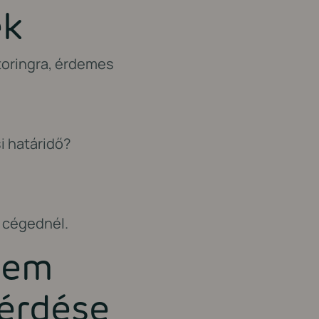
ek
toringra, érdemes
i határidő?
a cégednél.
nem
kérdése