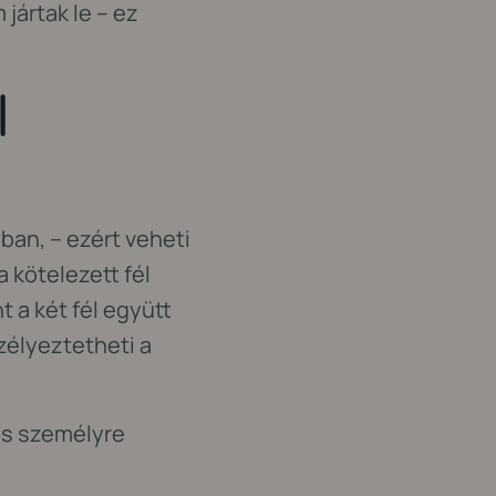
 jártak le – ez
l
ban, – ezért veheti
a kötelezett fél
 a két fél együtt
zélyeztetheti a
és személyre