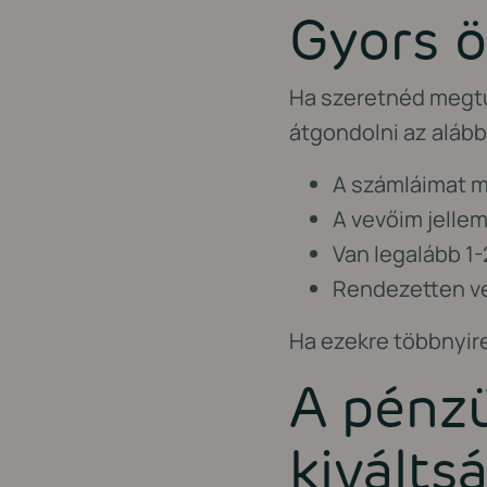
Gyors ö
Ha szeretnéd megtu
átgondolni az alább
A számláimat mi
A vevőim jellem
Van legalább 1
Rendezetten ve
Ha ezekre többnyire
A pénz
kiválts