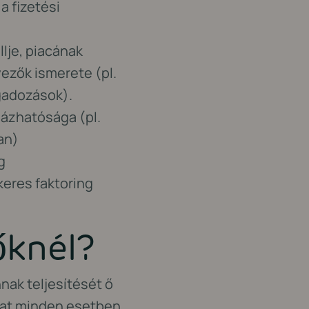
a fizetési
llje, piacának
yezők ismerete (pl.
ngadozások).
ázhatósága (pl.
an)
g
keres faktoring
őknél?
nak teljesítését ő
kázat minden esetben