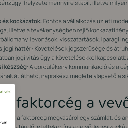
pénzügyi helyzete mennyire stabil, illetve milyen 
 és kockázatok:
Fontos a vállalkozás üzleti mode
a, illetve a tevékenységben rejlő kockázati tén
őállomány, levonások, visszatartások, iparági i
 jogi háttér:
Követelések jogszerűsége és átruh
atban jogi vitás ügy a követelésekkel kapcsolatb
i készség
: A gördülékeny kommunikáció és a cé
ának átlátható, naprakész megléte alapvető a si
yelvek
 a faktorcég a vev
, hogy a faktorcég megvásárol egy számlát, és an
olyan
izetési határidő leteltekor, így az elsődeges koc