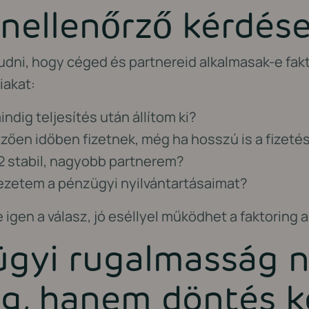
nellenőrző kérdés
dni, hogy céged és partnereid alkalmasak-e fak
iakat:
ndig teljesítés után állítom ki?
zően időben fizetnek, még ha hosszú is a fizetés
-2 stabil, nagyobb partnerem?
zetem a pénzügyi nyilvántartásaimat?
 igen a válasz, jó eséllyel működhet a faktoring 
ügyi rugalmasság 
ág, hanem döntés 