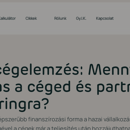
Kalkulátor
Cikkek
Rólunk
Gy.I.K.
Kapcsolat
cégelemzés: Menn
s a céged és part
ringra?
épszerűbb finanszírozási forma a hazai vállalko
gével a cégek már a teljesítés után hozzájuthatn