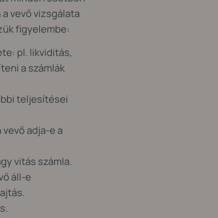
 a vevő vizsgálata
szük figyelembe:
: pl. likviditás,
teni a számlák
bbi teljesítései
 vevő adja-e a
agy vitás számla.
ő áll-e
ajtás.
s.