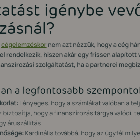
tatást igénybe vev
ozásnál?
l
cégelemzéskor
nem azt nézzük, hogy a cég hán
 rendelkezik, hiszen akár egy frissen alapított v
nanszírozási szolgáltatást, ha a partnerei megbí
an a legfontosabb szemponto
korlat:
Lényeges, hogy a számlákat valóban a telje
z biztosítja, hogy a finanszírozás tárgya valódi, te
y áruszállítás .
inősége:
Kardinális továbbá, hogy az ügyfél mily