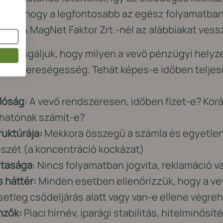
tjuk, hogy a legfontosabb az egész folyamatban
esz. A MagNet Faktor Zrt.-nél az alábbiakat ves
g:
Vizsgáljuk, hogy milyen a vevő pénzügyi helyzete
y, nyereségesség. Tehát képes-e időben teljesí
ndóság
: A vevő rendszeresen, időben fizet-e? Korá
zhatónak számít-e?
ruktúrája:
Mekkora összegű a számla és egyetlen
észét (a koncentráció kockázat)
ztasága
: Nincs folyamatban jogvita, reklamáció v
 háttér:
Minden esetben ellenőrizzük, hogy a vev
setleg csődeljárás alatt vagy van-e ellene végreh
emzők:
Piaci hírnév, iparági stabilitás, hitelminősíté