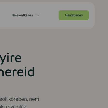
Bejelentkezés
Ajánlatkérés
yire
nereid
zások körében, nem
ak a számlák