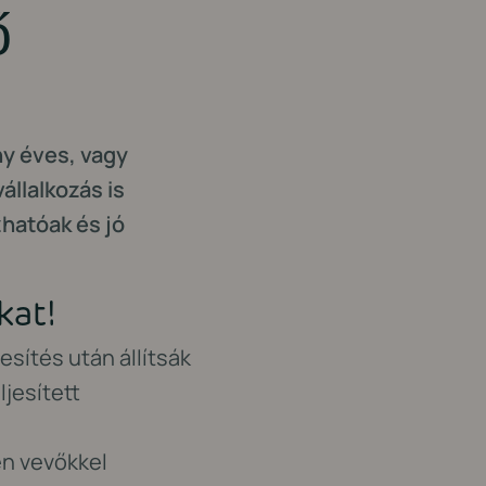
ő
y éves, vagy
állalkozás is
zhatóak és jó
kat!
sítés után állítsák
ljesített
en vevőkkel