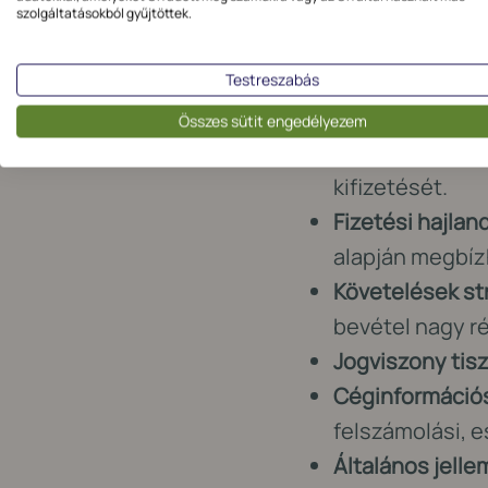
szolgáltatásokból gyűjtöttek.
a vevő lesz. Mondha
és hitelképessége l
Testreszabás
Fizetőképessé
Összes sütit engedélyezem
adósságállomán
kifizetését.
Fizetési hajla
alapján megbí
Követelések st
bevétel nagy r
Jogviszony tis
Céginformációs
felszámolási, e
Általános jell