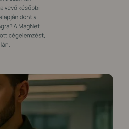
 a vevő későbbi
alapján dönt a
ingra? A MagNet
zott cégelemzést,
lán.