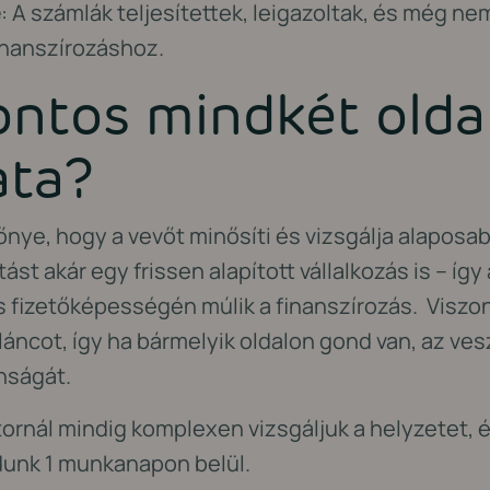
e
: A számlák teljesítettek, leigazoltak, és még nem
finanszírozáshoz.
ontos mindkét olda
ata?
őnye, hogy a vevőt minősíti és vizsgálja alaposab
ást akár egy frissen alapított vállalkozás is – így 
 fizetőképességén múlik a finanszírozás. Viszont
láncot, így ha bármelyik oldalon gond van, az ves
nságát.
ornál mindig komplexen vizsgáljuk a helyzetet, 
dunk 1 munkanapon belül.