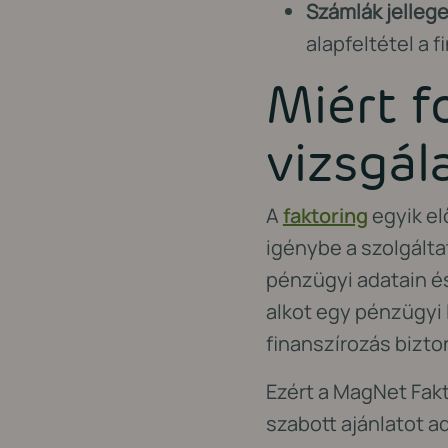
Számlák jelleg
alapfeltétel a 
Miért f
vizsgál
A
faktoring
egyik el
igénybe a szolgáltat
pénzügyi adatain és
alkot egy pénzügyi 
finanszírozás bizto
Ezért a MagNet Fakt
szabott ajánlatot a