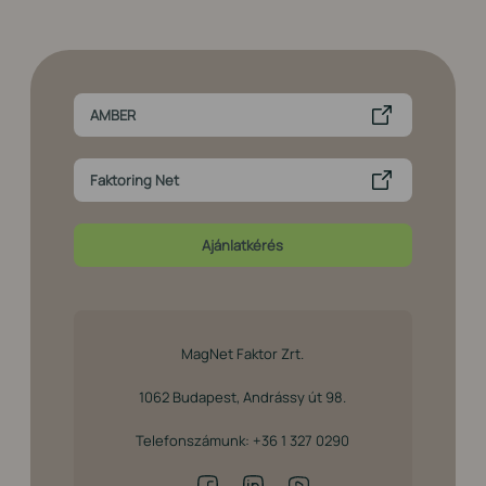
AMBER
Faktoring Net
Ajánlatkérés
MagNet Faktor Zrt.
1062 Budapest, Andrássy út 98.
Telefonszámunk:
+36 1 327 0290