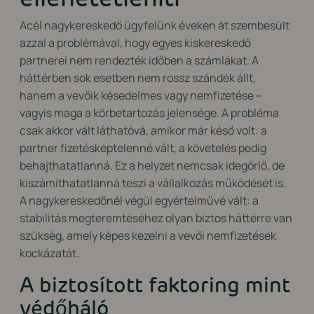
Acél nagykereskedő ügyfelünk éveken át szembesült
azzal a problémával, hogy egyes kiskereskedő
partnerei nem rendezték időben a számlákat. A
háttérben sok esetben nem rossz szándék állt,
hanem a vevőik késedelmes vagy nemfizetése –
vagyis maga a körbetartozás jelensége. A probléma
csak akkor vált láthatóvá, amikor már késő volt: a
partner fizetésképtelenné vált, a követelés pedig
behajthatatlanná. Ez a helyzet nemcsak idegőrlő, de
kiszámíthatatlanná teszi a vállalkozás működését is.
A nagykereskedőnél végül egyértelművé vált: a
stabilitás megteremtéséhez olyan biztos háttérre van
szükség, amely képes kezelni a vevői nemfizetések
kockázatát.
A biztosított faktoring mint
védőháló