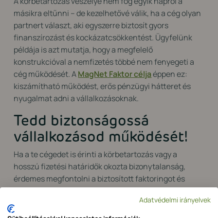
A körbetartozás veszélye nem fog egyik napról a
másikra eltűnni – de kezelhetővé válik, ha a cég olyan
partnert választ, aki egyszerre biztosít gyors
finanszírozást és kockázatcsökkentést. Ügyfelünk
példája is azt mutatja, hogy a megfelelő
konstrukcióval a nemfizetés többé nem fenyegeti a
cég működését. A
MagNet Faktor célja
éppen ez:
kiszámítható működést, erős pénzügyi hátteret és
nyugalmat adni a vállalkozásoknak.
Tedd biztonságossá
vállalkozásod működését!
Ha a te cégedet is érinti a körbetartozás vagy a
hosszú fizetési határidők okozta bizonytalanság,
érdemes megfontolni a biztosított faktoringot és
időben lépni, mielőtt a probléma
Adatvédelmi irányelvek
visszafordíthatatlanná válna.