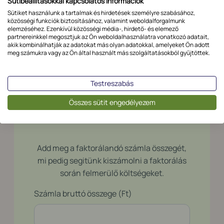
Sütibeállításokkal kapcsolatos információk
Lépj velünk kapcsolatba
még ma, és ismerd meg a
Sütiket használunk a tartalmak és hirdetések személyre szabásához,
számodra ideális finanszírozási megoldást!
közösségi funkciók biztosításához, valamint weboldalforgalmunk
elemzéséhez. Ezenkívül közösségi média-, hirdető- és elemező
Mennyibe kerül a
partnereinkkel megosztjuk az Ön weboldalhasználatra vonatkozó adatait,
akik kombinálhatják az adatokat más olyan adatokkal, amelyeket Ön adott
faktorálás?
meg számukra vagy az Ön által használt más szolgáltatásokból gyűjtöttek.
Számold ki kalkulátorunkkal!
Testreszabás
Összes sütit engedélyezem
Add meg a faktorálandó számla összegét,
mi pedig segitünk kiszámolni a faktorálás
során felmerülő költségeket.
Számla bruttó összege (Ft)