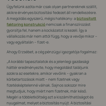
Ügyfelünk azóta már csak olyan partnereknek szállít,
akikre érvényes biztosítási fedezet áll rendelkezésre.
A megoldás egyszerű, mégis hatékony: a
biztosított
faktoring konstrukció
nemcsak a finanszírozást
gyorsítja fel, hanem a kockázatot is kezeli. Így a
vállalkozás már nem attól függ, hogy a vevője mikor –
vagy egyáltalán – fizet-e.
Ahogy Erzsébet, a cég pénzügyi igazgatója fogalmaz:
„A korábbi tapasztalatok és a jelenlegi gazdasági
háttér eredményezte, hogy megoldást találjunk
azokra az esetekre, amikor vevőink – gyakran a
körbetartozások miatt – nem fizetnek vagy
fizetésképtelenné válnak. Sajnos sokszor mire
megtudjuk, hogy miért nem fizetnek, már késő.
Megéri a többletköltség azt a kiszámíthatóságot és
nyugalmat, melyet a biztosítás nyújt. A biztosítási