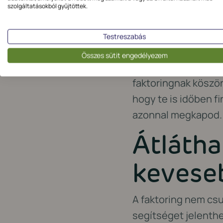
beszáll
szolgáltatásokból gyűjtöttek.
A beszállítók szemé
Testreszabás
következetesen tel
Összes sütit engedélyezem
rugalmasabb feltéte
faktoringnak köszö
hogy te is időben f
azonnal megkapod.
Átlátha
kevese
A faktoring nem cs
segítséget jelenthe