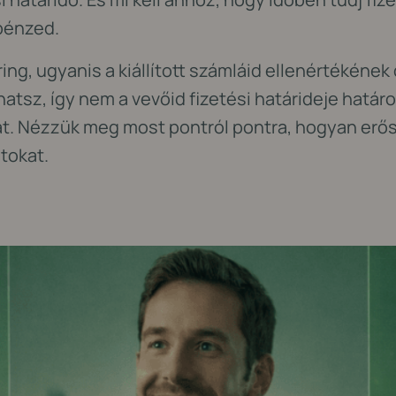
pénzed.
ring, ugyanis a kiállított számláid ellenértékéne
hatsz, így nem a vevőid fizetési határideje határ
. Nézzük meg most pontról pontra, hogyan erősít
atokat.