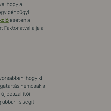
ve, hogy a
a egy pénzügyi
kció
esetén a
Faktor átvállalja a
z
yorsabban, hogy ki
agatartás nemcsak a
új beszállítói
 abban is segít,