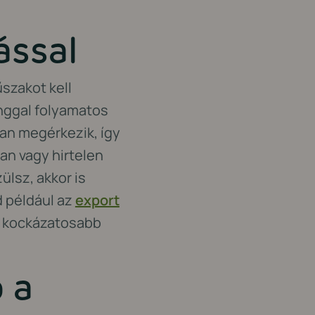
ással
szakot kell
inggal folyamatos
an megérkezik, így
an vagy hirtelen
lsz, akkor is
d például az
export
 a kockázatosabb
 a