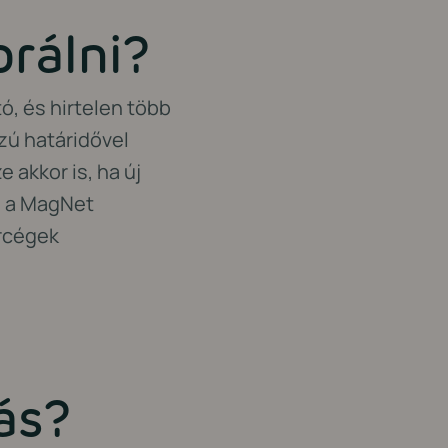
rálni?
, és hirtelen több
zú határidővel
 akkor is, ha új
n, a MagNet
orcégek
ás?