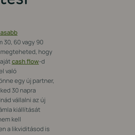
lmasabb
m 30, 60 vagy 90
n megteheted, hogy
saját
cash flow
-d
l való
önne egy új partner,
eked 30 napra
ád vállalni az új
mla kiállítását
nem kell
 a likviditásod is