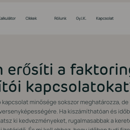
Kalkulátor
Cikkek
Rólunk
Gy.I.K.
Kapcsolat
erősíti a faktorin
ítói kapcsolatokat
ló kapcsolat minősége sokszor meghatározza, de 
 versenyképességére. Ha kiszámíthatóan és időb
tsz ki kedvezményeket, rugalmasabbak a keret
i határidő. És mi kell ahhoz, hogy időben tudj fize