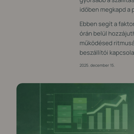
időben megkapd a 
Ebben segít a fakto
órán belül hozzájut
működésed ritmusát
beszállítói kapcsol
2025. december 15.