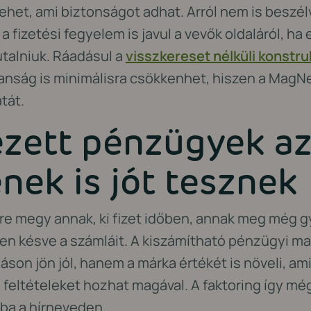
lehet, ami biztonságot adhat. Arról nem is beszél
 a fizetési fegyelem is javul a vevők oldaláról, h
talniuk. Ráadásul a
visszkereset nélküli konstru
nság is minimálisra csökkenhet, hiszen a MagNet 
tát.
ezett pénzügyek a
nek is jót tesznek
re megy annak, ki fizet időben, annak meg még g
en késve a számláit. A kiszámítható pénzügyi m
son jön jól, hanem a márka értékét is növeli, ami 
 feltételeket hozhat magával. A faktoring így még
ba a hírneveden.