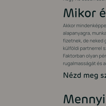
Mikor é
Akkor mindenképpen
alapanyagra, munkae
fizetnek, de neked g
külföldi partnerrel
Faktorban olyan pén
rugalmasságát és a 
Nézd meg sz
Mennyib