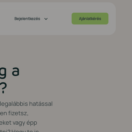
Bejelentkezés
Ajánlatkérés
g a
?
legalábbis hatással
en fizetsz,
eket vagy épp
tni? Hogy te is