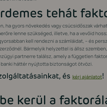
rdemes tehát fakto
, ha gyors növekedés vagy csúcsidőszak várható
rőre lenne szükséged, illetve, ha a vevőid hoss
yorsabban kell rendezni a számláidat, – és persze
 szerződnél. Bármelyik helyzettel is állsz szembe
zügyi partnerre találsz, amely a független fakt
banki háttér nyújtotta biztonságot ötvözi.
olgáltatásainkat, és
!
kérj ajánlatot
e kerül a faktorál