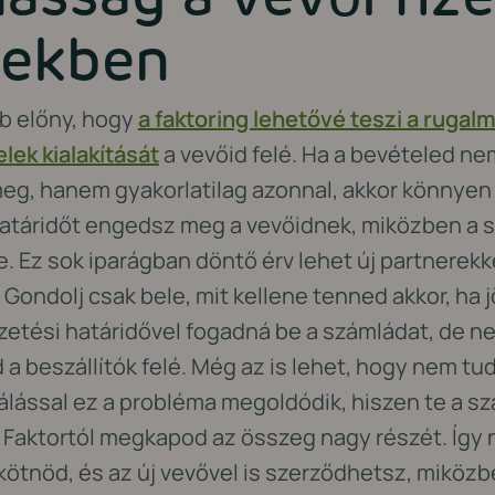
lekben
b előny, hogy
a faktoring lehetővé teszi a ruga
lek kialakítását
a vevőid felé. Ha a bevételed ne
meg, hanem gyakorlatilag azonnal, akkor könnye
határidőt engedsz meg a vevőidnek, miközben a 
. Ez sok iparágban döntő érv lehet új partnerekke
Gondolj csak bele, mit kellene tenned akkor, ha j
izetési határidővel fogadná be a számládat, de n
 a beszállítók felé. Még az is lehet, hogy nem tudn
álással ez a probléma megoldódik, hiszen te a szá
Faktortól megkapod az összeg nagy részét. Így 
nöd, és az új vevővel is szerződhetsz, miközben