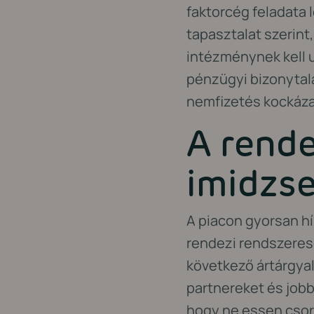
faktorcég feladata 
tapasztalat szerint,
intézménynek kell u
pénzügyi bizonytala
nemfizetés kockáza
A rend
imidzse
A piacon gyorsan hí
rendezi rendszeres
következő ártárgyalá
partnereket és jobb
hogy ne essen csor