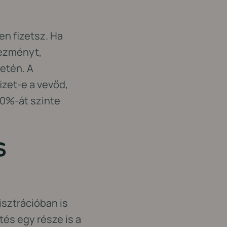
n fizetsz. Ha
vezményt,
setén. A
zet-e a vevőd,
90%-át szinte
s
sztrációban is
tés egy része is a