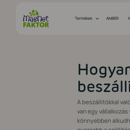
Termékek
AMBER
Hogyan 
beszáll
A beszállítókkal va
van egy vállalkozás
könnyebben alkudha
gyorsabb a szállítás