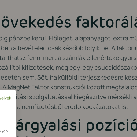
növekedés faktorál
ig pénzbe kerül. Előleget, alapanyagot, extra mű
zben a bevételed csak később folyik be. A faktor
arthatsz fenn, mert a számlák ellenértéke gyors
zállítói kifizetések, még egy-egy csúcsidőszakb
setén sem. Sőt, ha külföldi terjeszkedésre készü
. A MagNet Faktor konstrukciói között megtalálo
biztosítási szolgáltatással kiegészítve mérsékli
yelvek
esetén a nemfizetésből eredő kockázatokat is.
 tárgyalási pozíció
olyan