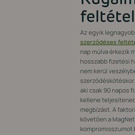
feltéte
Az egyik legnagyob
szerződéses feltéte
nap múlva érkezik 
hosszabb fizetési 
nem kerül veszélybe
szerződéskötéskor. 
aki csak 90 napos f
kellene teljesítened
megbízást. A faktor
követően a MagNet 
kompromisszumot köt