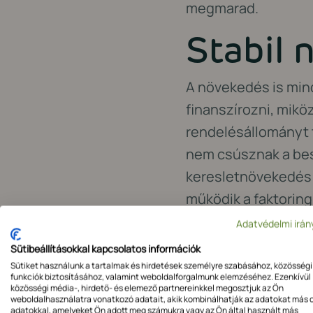
megmarad.
Stabil 
A növekedés is mind
finanszírozni, mikö
rendelésállományt t
nem csúsznak a bes
keresletnövekedés e
működik a faktoring
faktoringot
, amely 
Adatvédelmi irán
külföldi partnerek 
Sütibeállításokkal kapcsolatos információk
Sütiket használunk a tartalmak és hirdetések személyre szabásához, közösségi
Erősebb
funkciók biztosításához, valamint weboldalforgalmunk elemzéséhez. Ezenkívül
közösségi média-, hirdető- és elemező partnereinkkel megosztjuk az Ön
weboldalhasználatra vonatkozó adatait, akik kombinálhatják az adatokat más 
adatokkal, amelyeket Ön adott meg számukra vagy az Ön által használt más