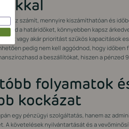
ítókkal
ben az számít, mennyire kiszámíthatóan és időbe
jesíted a határidőket, könnyebben kapsz árked
leket vagy akár prioritást szűkös kapacitások e
nhetően pedig nem kell aggódnod, hogy időben fi
inanszírozhasd a beszállítókat, hiszen a pénzed 
tóbb folyamatok é
bb kockázat
upán egy pénzügyi szolgáltatás, hanem az admini
t. A követelések nyilvántartását és a vevőminősí