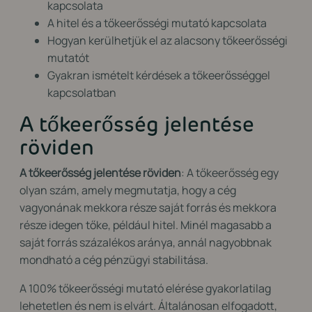
kapcsolata
A hitel
és
a tőkeerősségi mutató kapcsolata
Hogyan kerülhetjük el az alacsony tőkeerősségi
mutatót
Gyakran ismételt kérdések a tőkeerősséggel
kapcsolatban
A tőkeerősség jelentése
röviden
A tőkeerősség jelentése röviden
: A tőkeerősség egy
olyan szám, amely megmutatja, hogy a cég
vagyonának mekkora része saját forrás és mekkora
része idegen tőke, például hitel. Minél magasabb a
saját forrás százalékos aránya, annál nagyobbnak
mondható a cég pénzügyi stabilitása.
A 100% tőkeerősségi mutató elérése gyakorlatilag
lehetetlen és nem is elvárt.
Általános
an elfogadott,