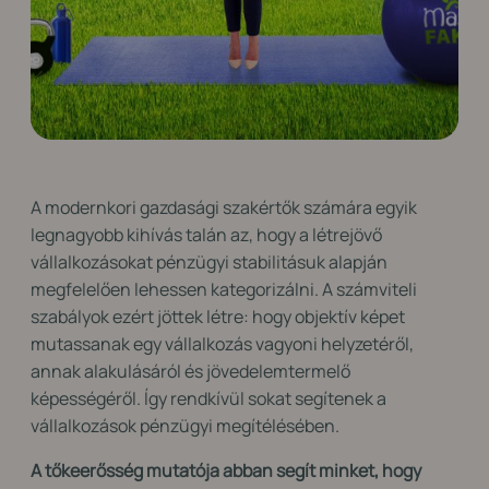
A modernkori gazdasági szakértők számára egyik
legnagyobb kihívás talán az, hogy a létrejövő
vállalkozásokat pénzügyi stabilitásuk alapján
megfelelően lehessen kategorizálni. A számviteli
szabályok ezért jöttek létre: hogy objektív képet
mutassanak egy vállalkozás vagyoni helyzetéről,
annak alakulásáról és jövedelemtermelő
képességéről.
Í
gy rendkívül sokat segítenek a
vállalkozások pénzügyi megítélésében.
A tőkeerősség mutatója abban segít minket, hogy