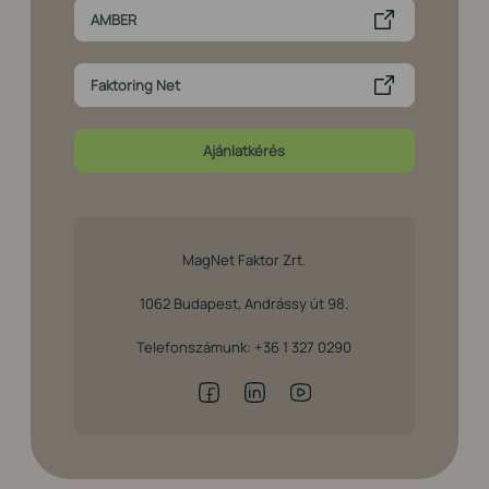
AMBER
Faktoring Net
Ajánlatkérés
MagNet Faktor Zrt.
1062 Budapest, Andrássy út 98.
Telefonszámunk:
+36 1 327 0290