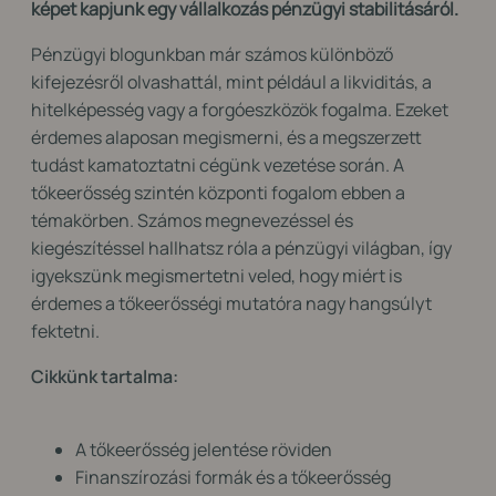
k
épet kapjunk
egy vállalkozás pénzügyi stabilitásáról.
Pénzügyi blogunkban már számos különböző
kifejezésről olvashattál, mint például a likviditás, a
hitelképesség vagy a forgóeszközök fogalma. Ezeket
érdemes alaposan megismerni,
és a megszerzett
tudást kamatoztatni cégünk vezetése során
. A
tőkeerősség szintén központi fogalom ebben a
témakörben. Számos megnevezéssel és
kiegészítéssel hallhatsz róla a pénzügyi világban, így
igyekszünk megismertetni veled, hogy miért is
érdemes a tőkeerősségi mutatóra nagy hangsúlyt
fektetni.
Cikkünk tartalma:
A tőkeerősség jelentése röviden
Finanszírozási formák és a tőkeerősség