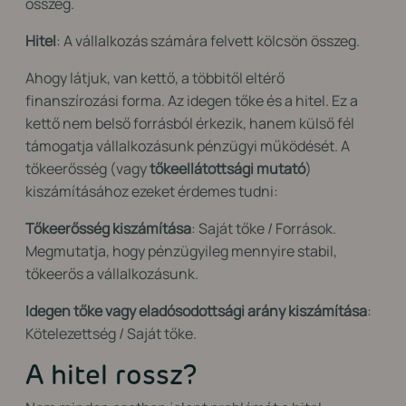
összeg.
Hitel
: A vállalkozás számára felvett kölcsön összeg.
Ahogy látjuk, van kettő, a többitől eltérő
finanszírozási forma. Az idegen tőke és a hitel. Ez a
kettő nem belső forrásból érkezik, hanem külső fél
támogatja vállalkozásunk pénzügyi működését. A
tőkeerősség (vagy
tőkeellátottsági mutató
)
kiszámításához ezeket érdemes tudni:
Tőkeerősség kiszámítása
: Saját tőke / Források.
Megmutatja, hogy pénzügyileg mennyire stabil,
tőkeerős a vállalkozásunk.
Idegen tőke vagy eladósodottsági arány kiszámítása
:
Kötelezettség / Saját tőke.
A hitel rossz?